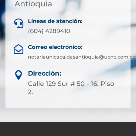
Antioquia
Líneas de atención:

(604) 4289410
Correo electrónico:

notariaunicacaldasantioquia@ucnc.com.co
Dirección:

Calle 129 Sur # 50 - 16. Piso
2.