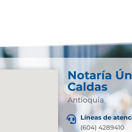
Notaría Ún
Caldas
Antioquia
Líneas de atenc

(604) 4289410