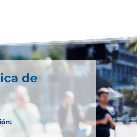
ica de
ión: