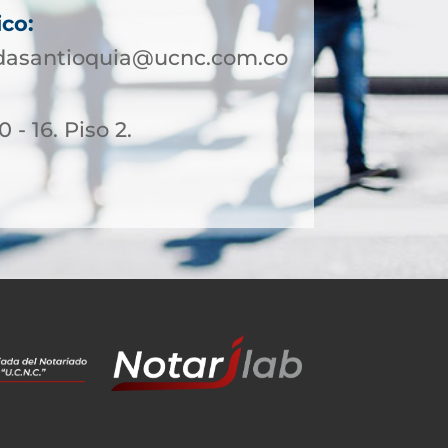
ico:
ldasantioquia@ucnc.com.co
 - 16. Piso 2.