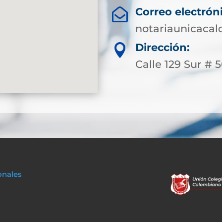
Correo electrón

notariaunicaca
Dirección:

Calle 129 Sur # 50
onales