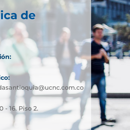
ica de
ión:
ico:
ldasantioquia@ucnc.com.co
 - 16. Piso 2.