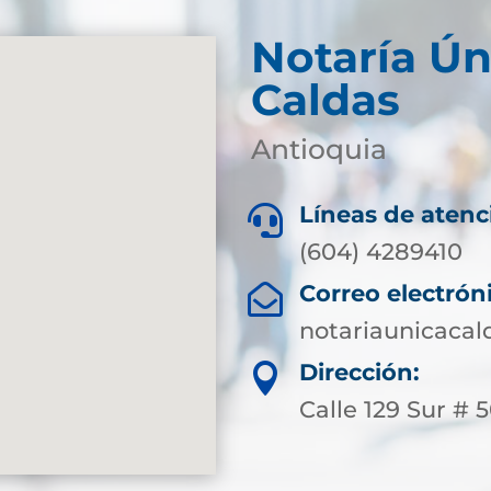
Notaría Ún
Caldas
Antioquia
Líneas de atenc

(604) 4289410
Correo electrón

notariaunicaca
Dirección:

Calle 129 Sur # 50