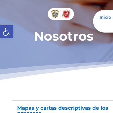
Inicio
Abrir barra de herramientas
Nosotros
Mapas y cartas descriptivas de los
procesos