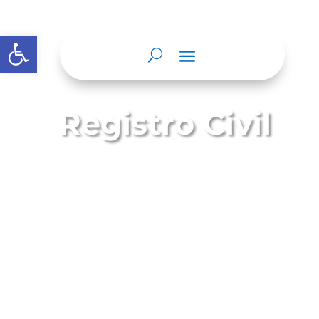
Abrir barra de herramientas
Registro Civil
El Registro Civil es el instrumento donde
se asientan todos los hechos relativos al
estado civil, la identidad y la filiación de
todos los ciudadanos colombianos.
En el Registro Civil se inscriben los
nacimientos, matrimonios, defunciones,
separaciones, divorcios, y declaraciones
de presunción de muerte,