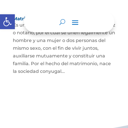
Abrir barra de herramientas
Matrimonio Civil
Es un contrato solemne celebrado ante juez
o notario, por el cual se unen legalmente un
hombre y una mujer o dos personas del
mismo sexo, con el fin de vivir juntos,
auxiliarse mutuamente y constituir una
familia. Por el hecho del matrimonio, nace
la sociedad conyugal...