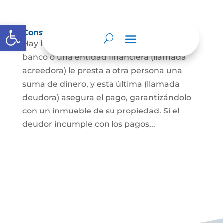
Abrir barra de herramientas
Constitución de hipoteca
Hay hipoteca cuando una persona, o un
banco o una entidad financiera (llamada
acreedora) le presta a otra persona una
suma de dinero, y esta última (llamada
deudora) asegura el pago, garantizándolo
con un inmueble de su propiedad. Si el
deudor incumple con los pagos...