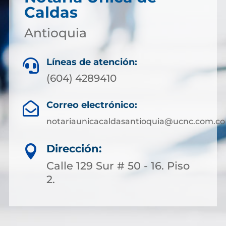
Caldas
Antioquia
Líneas de atención:

(604) 4289410
Correo electrónico:

notariaunicacaldasantioquia@ucnc.com.co
Dirección:

Calle 129 Sur # 50 - 16. Piso
2.