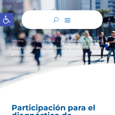
Abrir barra de herramientas
Home
Sin categoría
Participación para el
9
9
diagnóstico de necesidades e identificación de
problemas.
Participación para el