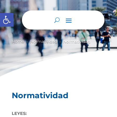
Abrir barra de herramientas
Home
Normatividad
Normatividad
9
9
Normatividad
LEYES: