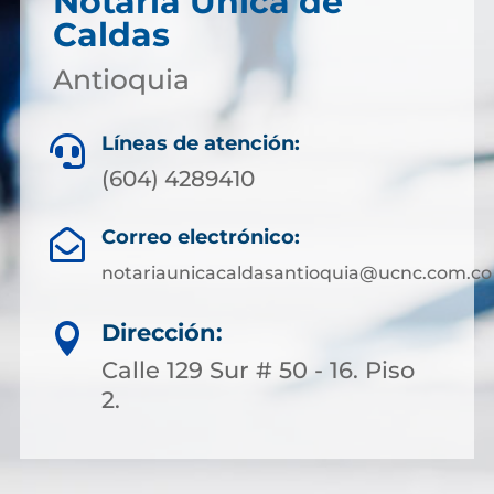
Notaría Única de
Caldas
Antioquia
Líneas de atención:

(604) 4289410
Correo electrónico:

notariaunicacaldasantioquia@ucnc.com.co
Dirección:

Calle 129 Sur # 50 - 16. Piso
2.