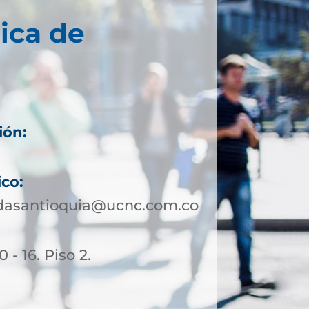
ica de
ión:
ico:
ldasantioquia@ucnc.com.co
 - 16. Piso 2.