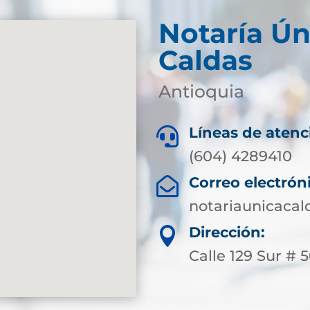
Notaría Ún
Caldas
Antioquia
Líneas de atenc

(604) 4289410
Correo electrón

notariaunicaca
Dirección:

Calle 129 Sur # 50