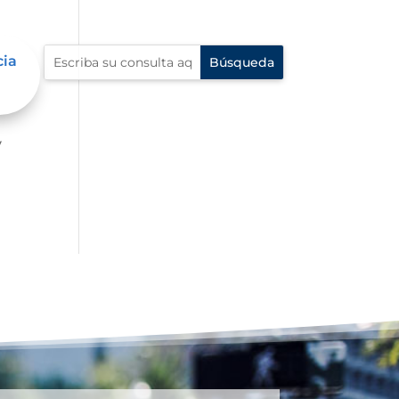
cia
er
y