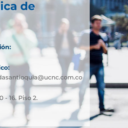
ica de
ión:
ico:
ldasantioquia@ucnc.com.co
 - 16. Piso 2.