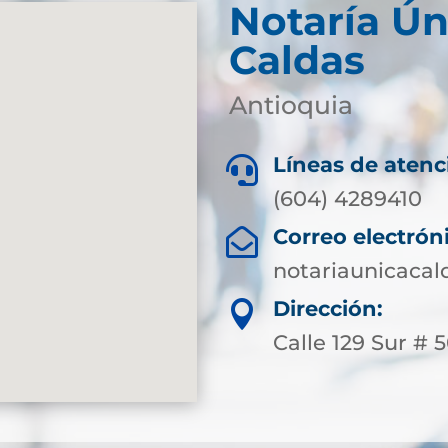
Notaría Ún
Caldas
Antioquia
Líneas de atenc

(604) 4289410
Correo electrón

notariaunicaca
Dirección:

Calle 129 Sur # 50