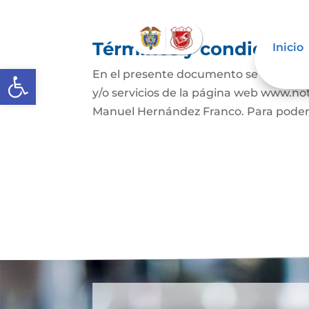
Términos y condicione
Inicio
Abrir barra de herramientas
En el presente documento se establece
y/o servicios de la página web www.no
Manuel Hernández Franco. Para poder ha