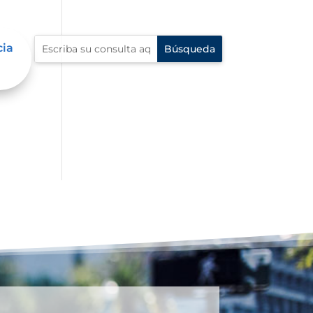
cia
s