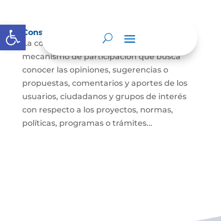
Abrir barra de herramientas
Consulta ciudadana
La consulta a la ciudadanía es un
mecanismo de participación que busca
conocer las opiniones, sugerencias o
propuestas, comentarios y aportes de los
usuarios, ciudadanos y grupos de interés
con respecto a los proyectos, normas,
políticas, programas o trámites...