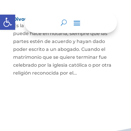
Abrir barra de herramientas
Divorcio
Es la terminación del Matrimonio Civil y se
puede hace en notaría, siempre que las
partes estén de acuerdo y hayan dado
poder escrito a un abogado. Cuando el
matrimonio que se quiere terminar fue
celebrado por la iglesia católica o por otra
religión reconocida por el...