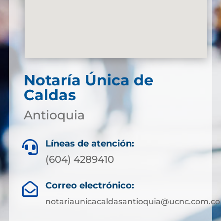
Notaría Única de
Caldas
Antioquia
Líneas de atención:

(604) 4289410
Correo electrónico:

notariaunicacaldasantioquia@ucnc.com.co