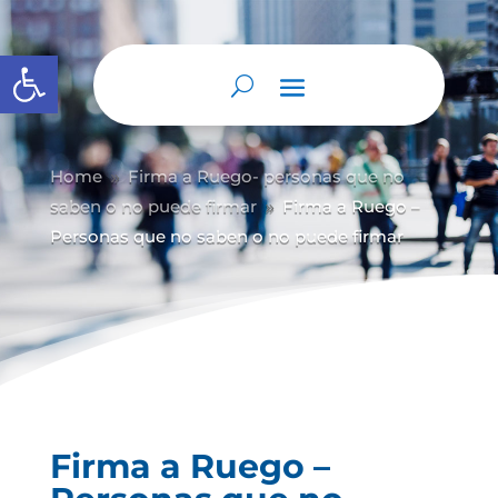
Abrir barra de herramientas
Home
Firma a Ruego- personas que no
9
saben o no puede firmar
Firma a Ruego –
9
Personas que no saben o no puede firmar
Firma a Ruego –