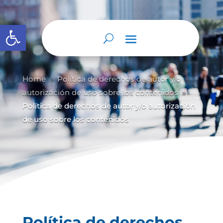
Abrir barra de herramientas
Home
Política de derechos de autor y/
o
9
autorización de uso sobre los contenidos
9
Política de derechos de autor y/o autorización
de uso sobre los contenidos
Política de derechos