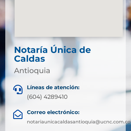
Notaría Única de
Caldas
Antioquia
Líneas de atención:

(604) 4289410
Correo electrónico:

notariaunicacaldasantioquia@ucnc.com.co